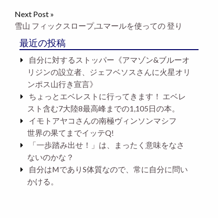
Next Post »
雪山 フィックスロープ,ユマールを使っての 登り
最近の投稿
自分に対するストッパー《アマゾン&ブルーオ
リジンの設立者、ジェフベソスさんに火星オリ
ンポス山行き宣言》
ちょっとエベレストに行ってきます！ エベレ
スト含む7大陸8最高峰までの1,105日の本。
イモトアヤコさんの南極ヴィンソンマシフ
世界の果てまでイッテQ!
「一歩踏み出せ！」は、まったく意味をなさ
ないのかな？
自分はMでありS体質なので、常に自分に問い
かける。